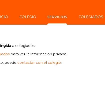
ICIO
COLEGIO
SERVICIOS
COLEGIADOS
ringida
a colegiados.
giados
para ver la información privada.
so, puede
contactar con el colegio
.