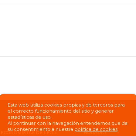
Esta web utiliza cookies propias y de terceros para
el correcto funcionamiento del sitio y generar
estadísticas de uso.
Al continuar con la navegación entendemos que da
su consentimiento a nuestra
política de cookies
.
 ECONOMISTAS DE LEÓN
HORARIO