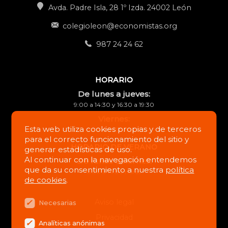
Avda. Padre Isla, 28 1º Izda. 24002 León
colegioleon@economistas.org
987 24 24 62
HORARIO
De lunes a jueves:
9:00 a 14:30 y 16:30 a 19:30
Viernes:
Esta web utiliza cookies propias y de terceros
9:00 a 14:30 horas
para el correcto funcionamiento del sitio y
HORARIO DE VERANO
generar estadísticas de uso.
Al continuar con la navegación entendemos
De lunes a viernes:
que da su consentimiento a nuestra
política
8:30 a 14:30 horas
de cookies
.
Aviso legal
Necesarias
Privacidad
Analíticas anónimas