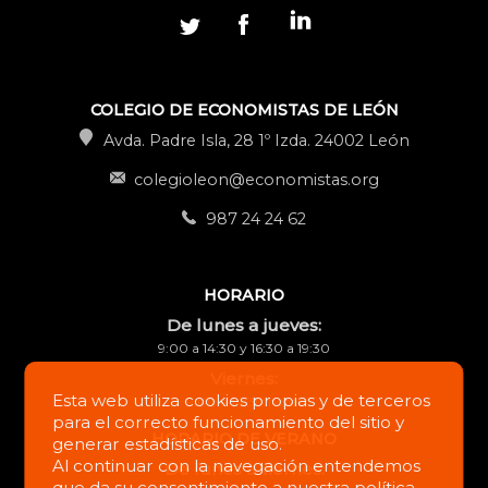
COLEGIO DE ECONOMISTAS DE LEÓN
Avda. Padre Isla, 28 1º Izda. 24002 León
colegioleon@economistas.org
987 24 24 62
HORARIO
De lunes a jueves:
9:00 a 14:30 y 16:30 a 19:30
Viernes:
Esta web utiliza cookies propias y de terceros
9:00 a 14:30 horas
para el correcto funcionamiento del sitio y
HORARIO DE VERANO
generar estadísticas de uso.
Al continuar con la navegación entendemos
De lunes a viernes:
que da su consentimiento a nuestra
política